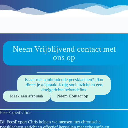
Neem Vrijblijvend contact met
ons op
Klaar met aanhoudende peesklachten? Plan
direct je afspraak. Krijg snel inzicht en een
doelgerichte behandeling
Maak een afspraak
Neem Contact op
PeesExpert Chris
Bij PeesExpert Chris helpen we mensen met chronische
peesklachten gericht en effectief herstellen met echografie en