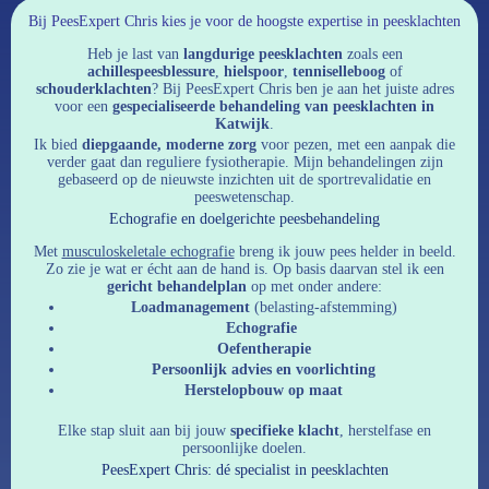
Bij PeesExpert Chris kies je voor de hoogste expertise in peesklachten
Heb je last van
langdurige peesklachten
zoals een
achillespeesblessure
,
hielspoor
,
tenniselleboog
of
schouderklachten
? Bij PeesExpert Chris ben je aan het juiste adres
voor een
gespecialiseerde behandeling van peesklachten in
Katwijk
.
Ik bied
diepgaande, moderne zorg
voor pezen, met een aanpak die
verder gaat dan reguliere fysiotherapie. Mijn behandelingen zijn
gebaseerd op de nieuwste inzichten uit de sportrevalidatie en
peeswetenschap.
Echografie en doelgerichte peesbehandeling
Met
musculoskeletale echografie
breng ik jouw pees helder in beeld.
Zo zie je wat er écht aan de hand is. Op basis daarvan stel ik een
gericht behandelplan
op met onder andere:
Loadmanagement
(belasting-afstemming)
Echografie
Oefentherapie
Persoonlijk advies en voorlichting
Herstelopbouw op maat
Elke stap sluit aan bij jouw
specifieke klacht
, herstelfase en
persoonlijke doelen.
PeesExpert Chris: dé specialist in peesklachten