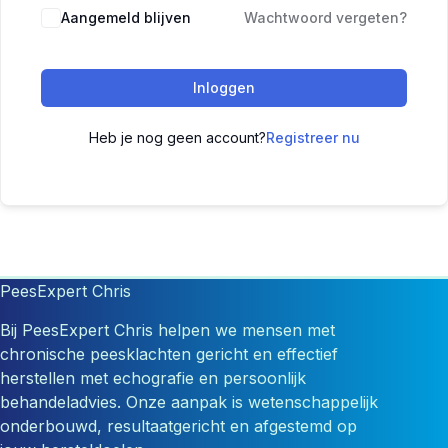
Aangemeld blijven
Wachtwoord vergeten?
Inloggen
Heb je nog geen account?
Registreer nu
PeesExpert Chris
Bij PeesExpert Chris helpen we mensen met
chronische peesklachten gericht en effectief
herstellen met echografie en persoonlijk
behandeladvies. Onze aanpak is wetenschappelijk
onderbouwd, resultaatgericht en afgestemd op