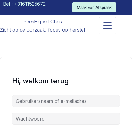
Bel :
+31611525672
Maak Een Afspraak
PeesExpert Chris
Zicht op de oorzaak, focus op herstel
Hi, welkom terug!