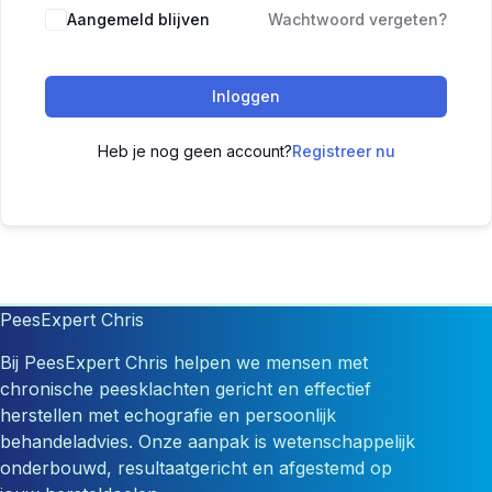
Aangemeld blijven
Wachtwoord vergeten?
Inloggen
Heb je nog geen account?
Registreer nu
PeesExpert Chris
Bij PeesExpert Chris helpen we mensen met
chronische peesklachten gericht en effectief
herstellen met echografie en persoonlijk
behandeladvies. Onze aanpak is wetenschappelijk
onderbouwd, resultaatgericht en afgestemd op