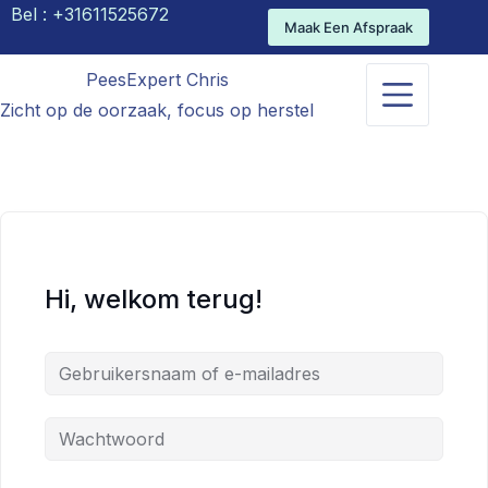
Bel :
+31611525672
Maak Een Afspraak
PeesExpert Chris
Zicht op de oorzaak, focus op herstel
Hi, welkom terug!