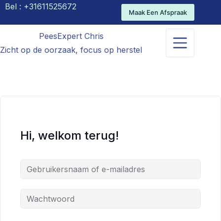
Bel :
+31611525672
Maak Een Afspraak
PeesExpert Chris
Zicht op de oorzaak, focus op herstel
Hi, welkom terug!