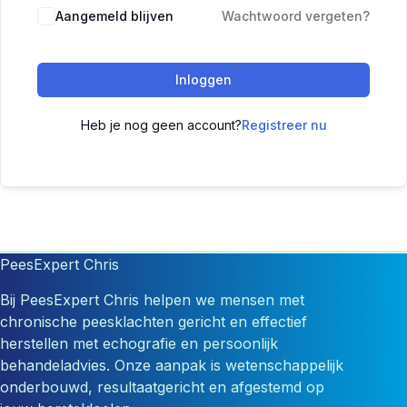
Aangemeld blijven
Wachtwoord vergeten?
Inloggen
Heb je nog geen account?
Registreer nu
PeesExpert Chris
Bij PeesExpert Chris helpen we mensen met
chronische peesklachten gericht en effectief
herstellen met echografie en persoonlijk
behandeladvies. Onze aanpak is wetenschappelijk
onderbouwd, resultaatgericht en afgestemd op