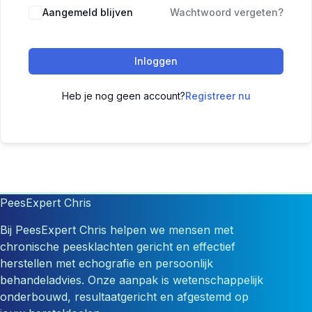
Aangemeld blijven
Wachtwoord vergeten?
Inloggen
Heb je nog geen account?
Registreer nu
PeesExpert Chris
Bij PeesExpert Chris helpen we mensen met
chronische peesklachten gericht en effectief
herstellen met echografie en persoonlijk
behandeladvies. Onze aanpak is wetenschappelijk
onderbouwd, resultaatgericht en afgestemd op