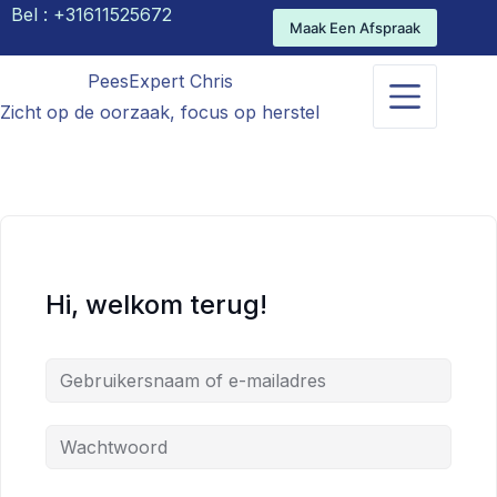
Bel :
+31611525672
Maak Een Afspraak
PeesExpert Chris
Zicht op de oorzaak, focus op herstel
Hi, welkom terug!