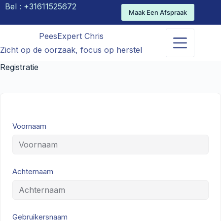
Bel :
+31611525672
Maak Een Afspraak
PeesExpert Chris
Zicht op de oorzaak, focus op herstel
Registratie
Voornaam
Achternaam
Gebruikersnaam