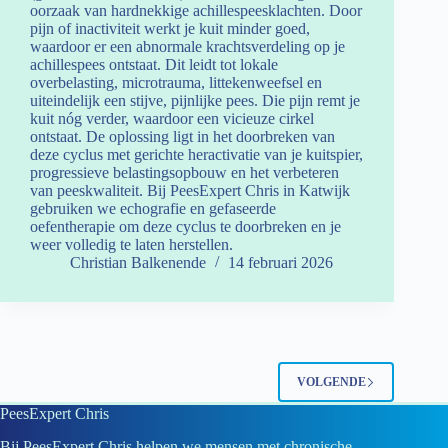
oorzaak van hardnekkige achillespeesklachten. Door
pijn of inactiviteit werkt je kuit minder goed,
waardoor er een abnormale krachtsverdeling op je
achillespees ontstaat. Dit leidt tot lokale
overbelasting, microtrauma, littekenweefsel en
uiteindelijk een stijve, pijnlijke pees. Die pijn remt je
kuit nóg verder, waardoor een vicieuze cirkel
ontstaat. De oplossing ligt in het doorbreken van
deze cyclus met gerichte heractivatie van je kuitspier,
progressieve belastingsopbouw en het verbeteren
van peeskwaliteit. Bij PeesExpert Chris in Katwijk
gebruiken we echografie en gefaseerde
oefentherapie om deze cyclus te doorbreken en je
weer volledig te laten herstellen.
Christian Balkenende
14 februari 2026
VOLGENDE
PeesExpert Chris
Bij PeesExpert Chris helpen we mensen met chronische