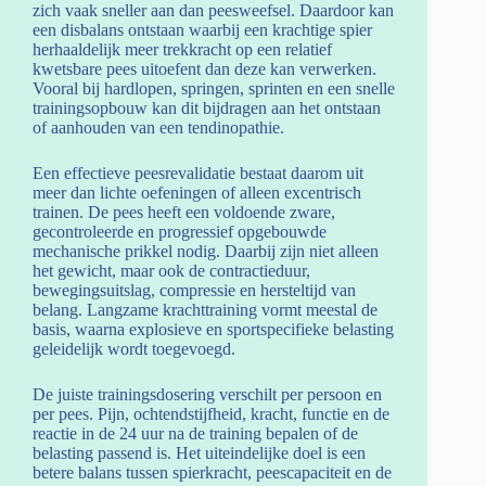
zich vaak sneller aan dan peesweefsel. Daardoor kan
een disbalans ontstaan waarbij een krachtige spier
herhaaldelijk meer trekkracht op een relatief
kwetsbare pees uitoefent dan deze kan verwerken.
Vooral bij hardlopen, springen, sprinten en een snelle
trainingsopbouw kan dit bijdragen aan het ontstaan
of aanhouden van een tendinopathie.
Een effectieve peesrevalidatie bestaat daarom uit
meer dan lichte oefeningen of alleen excentrisch
trainen. De pees heeft een voldoende zware,
gecontroleerde en progressief opgebouwde
mechanische prikkel nodig. Daarbij zijn niet alleen
het gewicht, maar ook de contractieduur,
bewegingsuitslag, compressie en hersteltijd van
belang. Langzame krachttraining vormt meestal de
basis, waarna explosieve en sportspecifieke belasting
geleidelijk wordt toegevoegd.
De juiste trainingsdosering verschilt per persoon en
per pees. Pijn, ochtendstijfheid, kracht, functie en de
reactie in de 24 uur na de training bepalen of de
belasting passend is. Het uiteindelijke doel is een
betere balans tussen spierkracht, peescapaciteit en de