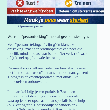
Algemeen pezen
Waarom “peesontsteking” meestal geen ontsteking is
Veel “peesontstekingen” zijn géén klassieke
ontsteking, maar een tendinopathie: een pees die
tijdelijk minder belastbaar is door (te) veel, (te) vaak
of (te) snel opgebouwde belasting.
De meest voorspelbare route naar herstel is daarom
niet “maximaal rusten”, maar slim load management
+ progressief krachtopbouwen, met duidelijke
pijnregels en opbouwcriteria.
In dit artikel krijg je een praktisch 7-stappen
thuisplan (met dosering) en concrete momenten
waarop je beter opschaalt naar specialistische hulp
(bijv. echografie + persoonlijk behandelplan).
Christian Balkenende
9 maart 2026